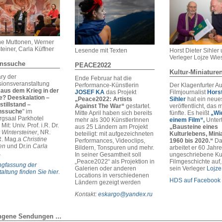
ine Muttonen, Werner
teiner, Carla Küffner
Lesende mit Texten
Horst Dieter Sihler
Verleger Lojze Wies
enssuche
PEACE2022
Kultur-Miniature
y der
Ende Februar hat die
sionsveranstaltung
Performance-Künstlerin
Der Klagenfurter Au
aus dem Krieg in der
JOSEF KA
das Projekt
Filmjournalist
Horst
e? Deeskalation –
„Peace2022: Artists
Sihler
hat ein neue
tillstand –
Against The War“
gestartet.
veröffentlicht, das m
nssuche
" im
Mitte April haben sich bereits
fünfte. Es heißt
„Wi
gsaal Parkhotel
mehr als 300 KünstlerInnen
einem Film“,
Unterti
 Mit: Univ. Prof. i.R. Dr.
aus 25 Ländern am Projekt
„Bausteine eines
 Wintersteiner
, NR.
beteiligt: mit aufgezeichneten
Kulturlebens, Mini
.R. Mag.a
Christine
Performances, Videoclips,
1960 bis 2020.“
Da
en
und Dr.in
Carla
Bildern, Tonspuren und mehr.
arbeitet er 60 Jahre
.
In seiner Gesamtheit soll
ungeschriebene Kul
„Peace2022“ als Projektion in
Filmgeschichte auf,
ngfassung der
Galerien oder anderen
sein Verleger
Lojze
altung finden Sie hier.
Locations in verschiedenen
HDS auf Facebook
Ländern gezeigt werden
Kontakt:
eskargo@yandex.ru
ngene Sendungen ...