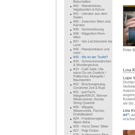
Botschaften
#42 - Wanderkinos,
Vagabunden & Küsse
#41 - Literatur aus dem
Süden
#40 - Zwischen Wien und
Kärnten
#39 - Sommerlesung
#38 - Klagenfurt-Rom-
Wien
#37 - Von Liechtenstein bis
Lend
#36 - Pianokonklave und
Peter 
mehr ...
#35 - Wo ist der Teufel?
#34 - Schneckenmärchen
& Wundergeckos
#33 - Café Satie / Als
Lina K
wärst Du ein Gedicht /
Politisches Kleingeld /
Lojze 
Baumperlen
Dichte
#32 - Brückengesang,
Vertret
Gerahmte Zeit & Rupi
Autori
#31 - poeTisch,
angere
Wiegele/KRUX, Werner
Kosten
Wintersteiner, Noreia
String Quartett
sie bis
#30 - Wiegele,
Lina K
Wawerzinek, Fischer,
Drahdiwaberl
ist“;
au
#29 - Friedensregion
erschie
Alpen-Adria
#28 - Horst Dieter Sihler
#27 - Pulp Fiction
#26 - In Memoriam Elsie