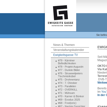
Sie befin
News & Themen
EWIG
Veranstaltungskalender
Ewigkeitsgasse TV
Seit M
Magazi
#79 - Kärntner
Befindlichkeiten
OKTO k
#78 - Projekt Augustin
Via Ka
#77 - Dunkle Bilder
Nieder
#76 - Struwwelpeters
Terrest
Tischmistkübel
DVB-T2
#75 - Drohnentanz
Weltwe
#74 - 7. Oktober
#73 - Parallelen
Bereits
#72 - OVERKILL
Im
You
#71 - Mühsam
In der
#70 - Karner & Bünker
#69 - Exodus 2025
#68 - Fred(eric)
#67 - Nackte Gesichter