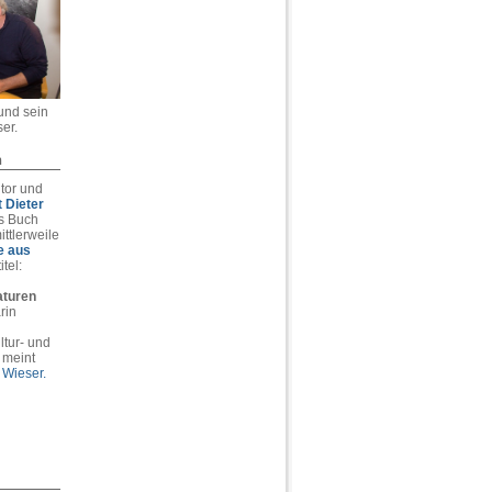
 und sein
er.
n
tor und
 Dieter
s Buch
ittlerweile
e aus
tel:
aturen
rin
tur- und
 meint
 Wieser.