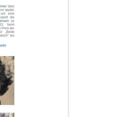
unner
über
no startet.
 um eine
pielt die
ensen
zu
021 beim
 Preis der
r „Beste
tisch“ bis
adio