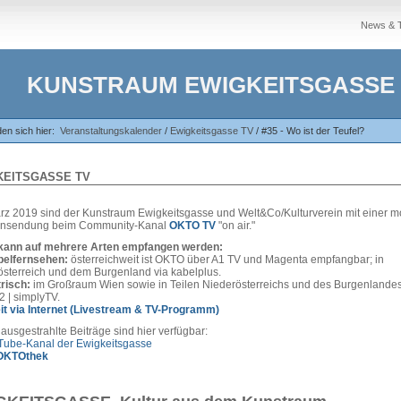
News & 
KUNSTRAUM EWIGKEITSGASSE
den sich hier:
Veranstaltungskalender
/
Ewigkeitsgasse TV
/
#35 - Wo ist der Teufel?
KEITSGASSE TV
ärz 2019 sind der Kunstraum Ewigkeitsgasse und Welt&Co/Kulturverein mit einer m
nsendung beim Community-Kanal
OKTO TV
"on air."
ann auf mehrere Arten empfangen werden:
belfernsehen:
österreichweit ist OKTO über A1 TV und Magenta empfangbar; in
österreich und dem Burgenland via kabelplus.
risch:
im Großraum Wien sowie in Teilen Niederösterreichs und des Burgenlandes
 | simplyTV.
it via Internet (Livestream & TV-Programm)
 ausgestrahlte Beiträge sind hier verfügbar:
Tube-Kanal der Ewigkeitsgasse
 OKTOthek