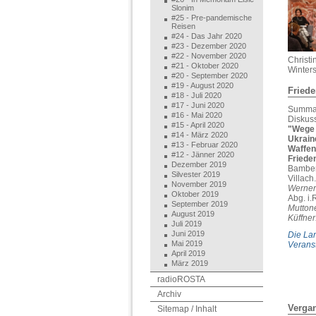
Slonim
#25 - Pre-pandemische
Reisen
#24 - Das Jahr 2020
#23 - Dezember 2020
#22 - November 2020
Christ
#21 - Oktober 2020
Winters
#20 - September 2020
#19 - August 2020
Fried
#18 - Juli 2020
#17 - Juni 2020
Summar
#16 - Mai 2020
Diskus
#15 - April 2020
"Wege 
#14 - März 2020
Ukrain
#13 - Februar 2020
Waffens
#12 - Jänner 2020
Friede
Dezember 2019
Bamber
Silvester 2019
Villach.
November 2019
Werner
Oktober 2019
Abg. i
September 2019
Mutton
August 2019
Küffner
Juli 2019
Juni 2019
Die La
Mai 2019
Veranst
April 2019
März 2019
radioROSTA
Archiv
Verga
Sitemap / Inhalt