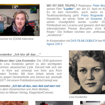
WO IST DER TEUFEL?
Regisseur
Peter Br
seinen Film
"Luzifer"
,
der am 22. April im Ki
Es ist kein Horrorfilm, auch wenn es
Teufelsaustreibung geht.
Franz Rogowski
s
Hauptrolle, an seiner Seite ist
Susanne J
sehen. Uraufgeführt wurde Luzifer 2
Filmfestival von Locarno und gewann dort den
internationalen Presse
Boccalino d’oro
fü
Regie.“ Die Kritiken reichten von „enthusias
„verstörend.“
Brunner im ZOOM-Interview
In Kooperation mit
DAS FILMLOGBUCH
bei
R
Agora 105.5
ostenko: „Ich bin all das ..."
Wieser über Lina Kostenko:
Die 1930 geborene
rin Lina Kostenko gehört zu den wichtigsten
erinnen ukrainischer Lyrik. Derzeit hält sich die
n in Kiev auf, umsorgt von ihrer aus Rom
isten Tochter. Mit ihrer Arbeit lehnte sich
ko gegen Denkverbote und Zensur auf, weshalb
 1977 mit einem Publikationsverbot belegt war.
ostenko:
„Ich bin all das, was lieb und wert mir
s dem Ukrainischen von Alois Woldan,
nen im Wieser-Verlag, Klagenfurt/Celovec
Lina Kostenko