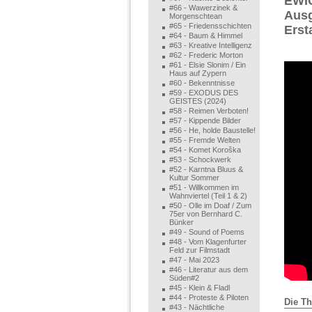
EWIG
#66 - Wawerzinek &
Ausg
Morgenschtean
#65 - Friedensschichten
Erst
#64 - Baum & Himmel
#63 - Kreative Intelligenz
#62 - Frederic Morton
#61 - Elsie Slonim / Ein
Haus auf Zypern
#60 - Bekenntnisse
#59 - EXODUS DES
GEISTES (2024)
#58 - Reimen Verboten!
#57 - Kippende Bilder
#56 - He, holde Baustelle!
#55 - Fremde Welten
#54 - Komet Koroška
#53 - Schockwerk
#52 - Karntna Bluus &
Kultur Sommer
#51 - Willkommen im
Wahnviertel (Teil 1 & 2)
#50 - Olle im Doaf / Zum
75er von Bernhard C.
Bünker
#49 - Sound of Poems
#48 - Vom Klagenfurter
Feld zur Filmstadt
#47 - Mai 2023
#46 - Literatur aus dem
Süden#2
#45 - Klein & Fladl
#44 - Proteste & Piloten
Die T
#43 - Nächtliche