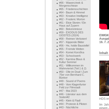
#66 - Wawerzinek &
Morgenschtean
#65 - Friedensschichten
#64 - Baum & Himmel
#63 - Kreative Intelligenz
#62 - Frederic Morton
#61 - Elsie Slonim / Ein
Haus auf Zypern
#60 - Bekenntnisse
#59 - EXODUS DES
EWIGKE
GEISTES (2024)
Ausgab
#58 - Reimen Verboten!
16. 7. 
#57 - Kippende Bilder
#56 - He, holde Baustelle!
#55 - Fremde Welten
#54 - Komet Koroška
Inhalt
#53 - Schockwerk
#52 - Karntna Bluus &
Kultur Sommer
#51 - Willkommen im
Wahnviertel (Teil 1 & 2)
#50 - Olle im Doaf / Zum
75er von Bernhard C.
Bünker
#49 - Sound of Poems
#48 - Vom Klagenfurter
Feld zur Filmstadt
#47 - Mai 2023
#46 - Literatur aus dem
Süden#2
HDS im 
#45 - Klein & Fladl
#44 - Proteste & Piloten
Im Jah
#43 - Nächtliche
einem 