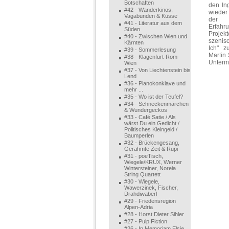
Botschaften
den In
#42 - Wanderkinos,
wieder 
Vagabunden & Küsse
der 
#41 - Literatur aus dem
Erfahr
Süden
Projekt
#40 - Zwischen Wien und
szenis
Kärnten
Ich" z
#39 - Sommerlesung
Martin 
#38 - Klagenfurt-Rom-
Unterma
Wien
#37 - Von Liechtenstein bis
Lend
#36 - Pianokonklave und
mehr ...
#35 - Wo ist der Teufel?
#34 - Schneckenmärchen
& Wundergeckos
#33 - Café Satie / Als
wärst Du ein Gedicht /
Politisches Kleingeld /
Baumperlen
#32 - Brückengesang,
Gerahmte Zeit & Rupi
#31 - poeTisch,
Wiegele/KRUX, Werner
Wintersteiner, Noreia
String Quartett
#30 - Wiegele,
Wawerzinek, Fischer,
Drahdiwaberl
#29 - Friedensregion
Alpen-Adria
#28 - Horst Dieter Sihler
#27 - Pulp Fiction
#26 - In Memoriam Elsie