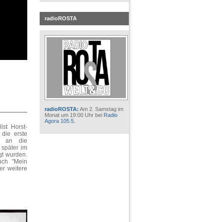
radioROSTA
radioROSTA:
Am 2. Samstag im
Monat um 19:00 Uhr bei
Radio
Agora 105.5.
ist Horst-
 die erste
d an die
l später im
gt wurden.
uch "Mein
er weitere