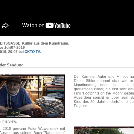
ITSGASSE. Kultur aus dem Kunstraum.
e Juli/07-2019
2019, 20:05 bei
OKTO TV.
 der Sendung
Der Kärntner Autor und Filmjournal
Dieter Sihler erinnert sich, wie er
Mondlandung erlebt hat - un
großartigen Bilder, die erst sehr vie
Film "Footprints on the Moon" gezei
Außerdem spricht er über sein B
Kino des 20. Jahrhunderts" und üb
Projekte.
Interview.
r 2010 gewann Peter Wawerzinek mit
Auszug aus seinem Buch "Rabenliebe"