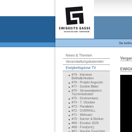
Sie befin
News & Themen
Verga
Veranstaltungskalender
Ewigkeitsgasse TV
EWIGK
#79 - Kärntner
Befindlichkeiten
#78 - Projekt Augustin
#77 - Dunkle Bilder
#76 - Struwwelpeters
Tischmistkübel
#75 - Drohnentanz
#74 - 7. Oktober
#73 - Parallelen
#72 - OVERKILL
#71 - Mühsam
#70 - Karner & Bünker
#69 - Exodus 2025
#68 - Fred(eric)
#67 - Nackte Gesichter