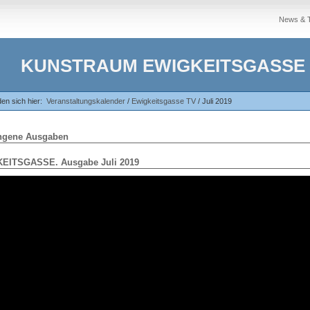
News & 
KUNSTRAUM EWIGKEITSGASSE
den sich hier:
Veranstaltungskalender
/
Ewigkeitsgasse TV
/
Juli 2019
ngene Ausgaben
EITSGASSE. Ausgabe Juli 2019