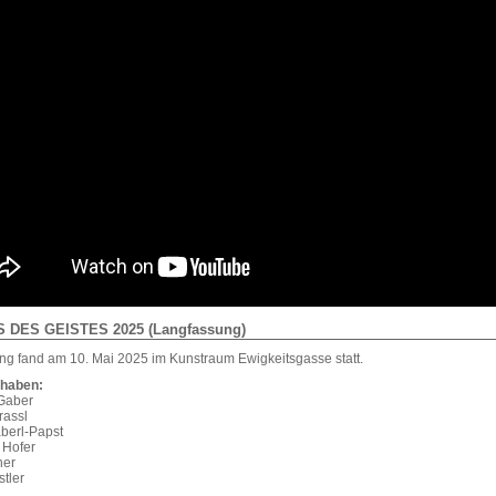
 DES GEISTES 2025 (Langfassung)
ng fand am 10. Mai 2025 im Kunstraum Ewigkeitsgasse statt.
 haben:
Gaber
rassl
berl-Papst
 Hofer
ner
tler