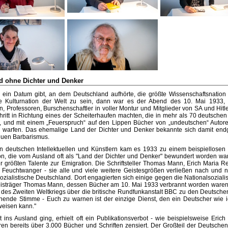
d ohne Dichter und Denker
ein Datum gibt, an dem Deutschland aufhörte, die größte Wissenschaftsnation
te Kulturnation der Welt zu sein, dann war es der Abend des 10. Mai 1933
n, Professoren, Burschenschaftler in voller Montur und Mitglieder von SA und Hitl
hritt in Richtung eines der Scheiterhaufen machten, die in mehr als 70 deutschen
, und mit einem „Feuerspruch“ auf den Lippen Bücher von „undeutschen“ Autore
warfen. Das ehemalige Land der Dichter und Denker bekannte sich damit endg
uen Barbarismus.
n deutschen Intellektuellen und Künstlern kam es 1933 zu einem beispiellosen
on, die vom Ausland oft als "Land der Dichter und Denker" bewundert worden wa
rer größten Talente zur Emigration. Die Schriftsteller Thomas Mann, Erich Maria 
 Feuchtwanger - sie alle und viele weitere Geistesgrößen verließen nach und 
ozialistische Deutschland. Dort engagierten sich einige gegen die Nationalsoziali
isträger Thomas Mann, dessen Bücher am 10. Mai 1933 verbrannt worden waren
des Zweiten Weltkriegs über die britische Rundfunkanstalt BBC zu den Deutschen:
nende Stimme - Euch zu warnen ist der einzige Dienst, den ein Deutscher wie 
weisen kann."
 ins Ausland ging, erhielt oft ein Publikationsverbot - wie beispielsweise Erich 
en bereits über 3.000 Bücher und Schriften zensiert. Der Großteil der Deutschen