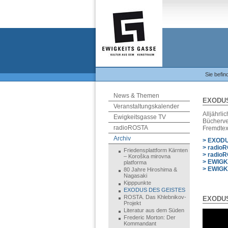
Sie befin
News & Themen
EXODUS
Veranstaltungskalender
Alljährl
Ewigkeitsgasse TV
Bücherve
radioROSTA
Fremdtex
Archiv
> EXODU
> radioR
Friedensplattform Kärnten
> radioR
– Koroška mirovna
> EWIG
platforma
> EWIG
80 Jahre Hiroshima &
Nagasaki
Kipppunkte
EXODUS DES GEISTES
ROSTA. Das Khlebnikov-
EXODUS
Projekt
Literatur aus dem Süden
Frederic Morton: Der
Kommandant