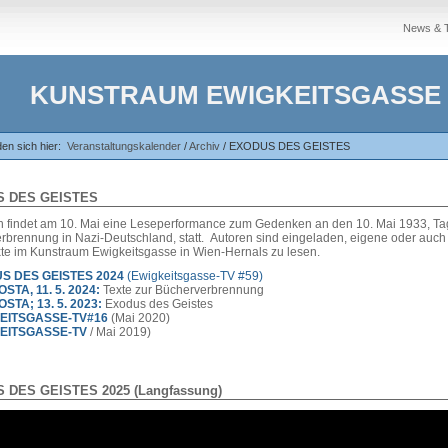
News & 
KUNSTRAUM EWIGKEITSGASSE
den sich hier:
Veranstaltungskalender
/
Archiv
/
EXODUS DES GEISTES
 DES GEISTES
ich findet am 10. Mai eine Leseperformance zum Gedenken an den 10. Mai 1933, Ta
rbrennung in Nazi-Deutschland, statt. Autoren sind eingeladen, eigene oder auch
te im Kunstraum Ewigkeitsgasse in Wien-Hernals zu lesen.
S DES GEISTES 2024
(Ewigkeitsgasse-TV #59)
OSTA, 11. 5. 2024:
Texte zur Bücherverbrennung
OSTA; 13. 5. 2023:
Exodus des Geistes
KEITSGASSE-TV#16
(Mai 2020)
KEITSGASSE-TV
/ Mai 2019)
 DES GEISTES 2025 (Langfassung)