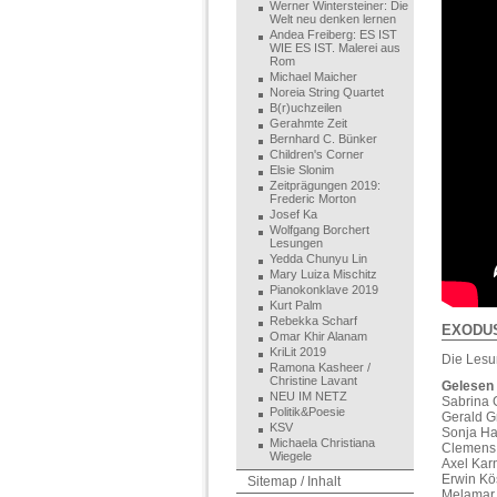
Werner Wintersteiner: Die
Welt neu denken lernen
Andea Freiberg: ES IST
WIE ES IST. Malerei aus
Rom
Michael Maicher
Noreia String Quartet
B(r)uchzeilen
Gerahmte Zeit
Bernhard C. Bünker
Children's Corner
Elsie Slonim
Zeitprägungen 2019:
Frederic Morton
Josef Ka
Wolfgang Borchert
Lesungen
Yedda Chunyu Lin
Mary Luiza Mischitz
Pianokonklave 2019
Kurt Palm
Rebekka Scharf
EXODUS
Omar Khir Alanam
KriLit 2019
Die Lesu
Ramona Kasheer /
Christine Lavant
Gelesen
NEU IM NETZ
Sabrina 
Politik&Poesie
Gerald G
KSV
Sonja Ha
Michaela Christiana
Clemens
Wiegele
Axel Kar
Erwin Kös
Sitemap / Inhalt
Melamar