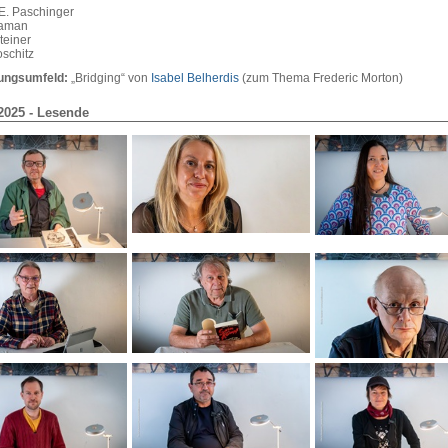
E. Paschinger
aman
teiner
oschitz
lungsumfeld:
„Bridging“ von
Isabel Belherdis
(zum Thema Frederic Morton)
025 - Lesende