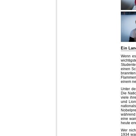
Ein Lan
Wenn es 
wichtigs
Studente
einen Sc
brannten
Flammen 
einem ne
Unter de
Die Nati
viele ih
und Lion
nationals
Nobelpre
während 
eine war
heute er
Wer nicht
1934 war