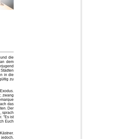
 und die
, an dem
erjugend
 Städten
n in die
ültig zu
 Exodus.
r, zwang
Remarque
nach das
sten. Der
, sprach
 "Es ist
ich Euch
Kästner.
 jedoch,