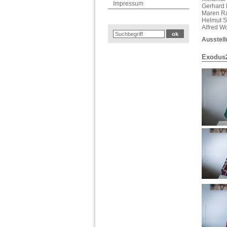
Impressum
Gerhard 
Maren R
Helmut S
Alfred W
Ausstel
Exodus2