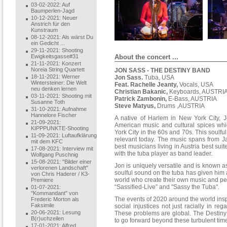
03-02-2022: Auf
Baumperlen-Jagd
10-12-2021: Neuer
Anstrich für den
Kunstraum
08-12-2021: Als wärst Du
ein Gedicht ...
29-11-2021: Shooting
About the concert ...
Ewigkeitsgasse#31
21-11-2021: Konzert
Noreia String Quartett
JON SASS - THE DESTINY BAND
18-11-2021: Werner
Jon Sass.
Tuba, USA
Wintersteiner: Die Welt
Feat. Rachelle Jeanty,
Vocals, USA
neu denken lernen
Christian Bakanic,
Keyboards, AUSTRI
03-11-2021: Shooting mit
Patrick Zambonin,
E-Bass, AUSTRIA
Susanne Toth
Steve Matyus,
Drums ,AUSTRIA
31-10-2021: Aufnahme
Hannelore Fischer
A native of Harlem in New York City, J
21-09-2021:
American music and cultural spices whi
KIPPPUNKTE-Shooting
York City in the 60s and 70s. This soulfu
11-09-2021: Luftaufklärung
relevant today. The music spans from J
mit dem KFC
best musicians living in Austria best suit
17-08-2021: Interview mit
with the tuba player as band leader.
Wolfgang Puschnig
15-08-2021: "Bilder einer
Jon is uniquely versatile and is known 
verlorenen Landschaft"
soulful sound on the tuba has given him a 
von Chris Haderer / K3-
world who create their own music and p
Premiere
“Sassified-Live” and "Sassy the Tuba".
01-07-2021:
"Kommandant" von
The events of 2020 around the world insp
Frederic Morton als
Faksimile
social injustices not just racially in reg
20-06-2021: Lesung
These problems are global. The Destiny 
B(r)uchzeilen
to go forward beyond these turbulent times
17-01-2021: Alfred