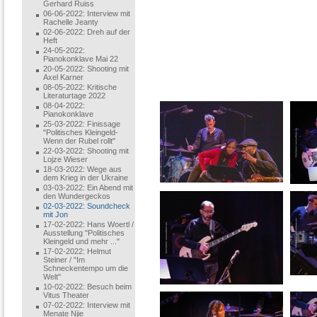
Gerhard Ruiss
06-06-2022: Interview mit
Rachelle Jeanty
02-06-2022: Dreh auf der
Heft
24-05-2022:
Pianokonklave Mai 22
20-05-2022: Shooting mit
Axel Karner
08-05-2022: Kritische
Literaturtage 2022
08-04-2022:
Pianokonklave
25-03-2022: Finissage
"Politisches Kleingeld-
Wenn der Rubel rollt"
22-03-2022: Shooting mit
Lojze Wieser
18-03-2022: Wege aus
dem Krieg in der Ukraine
03-03-2022: Ein Abend mit
den Wundergeckos
02-03-2022: Soundcheck
mit Jon
17-02-2022: Hans Woertl /
Ausstellung "Politisches
Kleingeld und mehr ..."
17-02-2022: Helmut
Steiner / "Im
Schneckentempo um die
Welt"
10-02-2022: Besuch beim
Vitus Theater
07-02-2022: Interview mit
Menate Njie