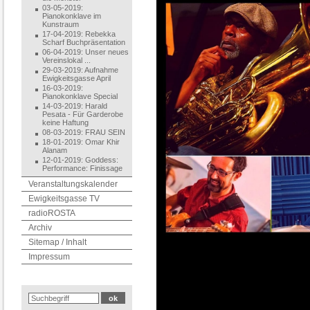
03-05-2019:
Pianokonklave im
Kunstraum
17-04-2019: Rebekka
Scharf Buchpräsentation
06-04-2019: Unser neues
Vereinslokal ...
29-03-2019: Aufnahme
Ewigkeitsgasse April
16-03-2019:
Pianokonklave Special
14-03-2019: Harald
Pesata - Für Garderobe
keine Haftung
08-03-2019: FRAU SEIN
18-01-2019: Omar Khir
Alanam
12-01-2019: Goddess:
Performance: Finissage
Veranstaltungskalender
Ewigkeitsgasse TV
radioROSTA
Archiv
Sitemap / Inhalt
Impressum