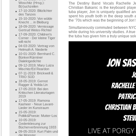
Woschitz (Hrsg.):
The Destiny Band Vocals Rachelle Je
B(r)uchzeilen
Christian Bakanic is the keyboard playe
17-10-2020: Blitzlichter
tuba player, Jon is uniquely qualified a
des Tanzes
spent his youth both in the deep south a
15-10-2020: Von wülde
the ’70s which was the beginning of Jon’s
Knecht ... in Bleiburg
18-09-2020: Vernissage
Simultaneously commuted between NYC, B
Gertrud Weiss-Richter
while during his university studies. A tru
17-09-2020: Children's
the tuba has given him a truly unique sol
Corner - Der kleine Tiger
will nicht
04-03-2020: Vortrag von
Helmuth A. Niederle
10-01-2020: Bernhard C.
Bünker/Kärntner
Dialektgedichte
09-12-2019; Mary Luiza
Mischitz/Ed Reardon
07-11-2019: Brickwell &
TRIO SÜD
18-05-2019: Gernot
Ragger & Yedda Lin
17-05-2019: Bei den
Kritischen Literaturtagen
2019
17-05-2019: Ramona
Kasheer - Neue Lavant-
Lieder im Kunstraum
15-05-2019:
Politik&Poesie: Mutter-Los
10-05-2019:
Gedenklesung zur
Bücherverbrennung 1933
09-05-2019: Kurt Palm und
die Monster