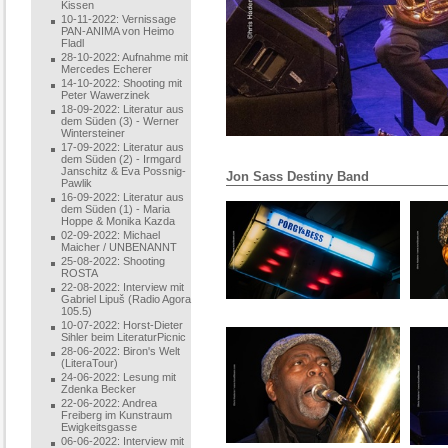
Kissen
10-11-2022: Vernissage
PAN-ANIMA von Heimo
Fladl
28-10-2022: Aufnahme mit
Mercedes Echerer
14-10-2022: Shooting mit
Peter Wawerzinek
18-09-2022: Literatur aus
dem Süden (3) - Werner
Wintersteiner
17-09-2022: Literatur aus
dem Süden (2) - Irmgard
Janschitz & Eva Possnig-
Jon Sass Destiny Band
Pawlik
16-09-2022: Literatur aus
dem Süden (1) - Maria
Hoppe & Monika Kazda
02-09-2022: Michael
Maicher / UNBENANNT
25-08-2022: Shooting
ROSTA
22-08-2022: Interview mit
Gabriel Lipuš (Radio Agora
105.5)
10-07-2022: Horst-Dieter
Sihler beim LiteraturPicnic
28-06-2022: Biron's Welt
(LiteraTour)
24-06-2022: Lesung mit
Zdenka Becker
22-06-2022: Andrea
Freiberg im Kunstraum
Ewigkeitsgasse
06-06-2022: Interview mit